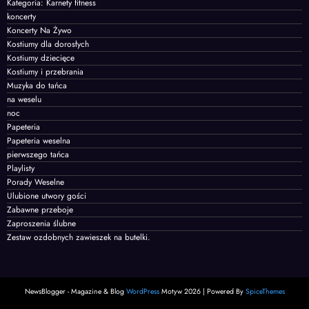
Kategoria: Karnety fitness
koncerty
Koncerty Na Żywo
Kostiumy dla dorosłych
Kostiumy dziecięce
Kostiumy i przebrania
Muzyka do tańca
na weselu
noc
Papeteria
Papeteria weselna
pierwszego tańca
Playlisty
Porady Weselne
Ulubione utwory gości
Zabawne przeboje
Zaproszenia ślubne
Zestaw ozdobnych zawieszek na butelki.
NewsBlogger - Magazine & Blog
WordPress
Motyw 2026 | Powered By
SpiceThemes