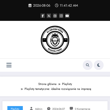
Skip
2026-08-06
11:41:42 AM
to
content
Strona główna
Playlisty
Playlisty tematyczne: idealne rozwiązanie na imprezę
Playlisty
Admin
2024-06-07
0 Komentarze