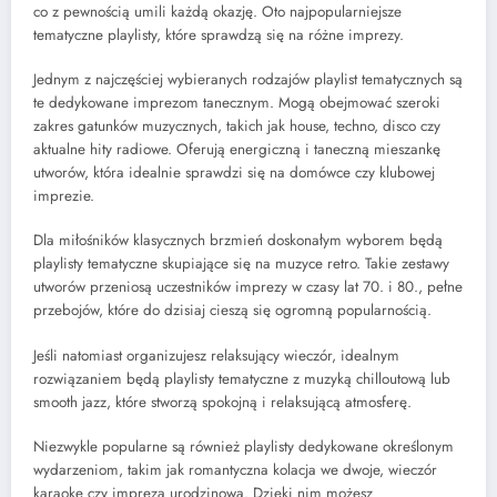
co z pewnością umili każdą okazję. Oto najpopularniejsze
tematyczne playlisty, które sprawdzą się na różne imprezy.
Jednym z najczęściej wybieranych rodzajów playlist tematycznych są
te dedykowane imprezom tanecznym. Mogą obejmować szeroki
zakres gatunków muzycznych, takich jak house, techno, disco czy
aktualne hity radiowe. Oferują energiczną i taneczną mieszankę
utworów, która idealnie sprawdzi się na domówce czy klubowej
imprezie.
Dla miłośników klasycznych brzmień doskonałym wyborem będą
playlisty tematyczne skupiające się na muzyce retro. Takie zestawy
utworów przeniosą uczestników imprezy w czasy lat 70. i 80., pełne
przebojów, które do dzisiaj cieszą się ogromną popularnością.
Jeśli natomiast organizujesz relaksujący wieczór, idealnym
rozwiązaniem będą playlisty tematyczne z muzyką chilloutową lub
smooth jazz, które stworzą spokojną i relaksującą atmosferę.
Niezwykle popularne są również playlisty dedykowane określonym
wydarzeniom, takim jak romantyczna kolacja we dwoje, wieczór
karaoke czy impreza urodzinowa. Dzięki nim możesz