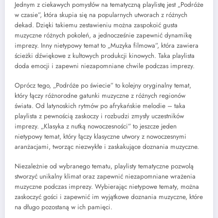
Jednym z ciekawych pomysłów na tematyczną playlistę jest „Podróże
w czasie”, która skupia się na popularnych utworach z różnych
dekad. Dzięki takiemu zestawieniu można zaspokoić gusta
muzyczne różnych pokoleń, a jednocześnie zapewnić dynamikę
imprezy. Inny nietypowy temat to „Muzyka filmowa”, która zawiera
ścieżki dźwiękowe z kultowych produkcji kinowych. Taka playlista
doda emocji i zapewni niezapomniane chwile podczas imprezy.
Oprócz tego, „Podróże po świecie” to kolejny oryginalny temat,
który łączy różnorodne gatunki muzyczne z różnych regionów
świata. Od latynoskich rytmów po afrykańskie melodie – taka
playlista z pewnością zaskoczy i rozbudzi zmysły uczestników
imprezy. „Klasyka z nutką nowoczesności” to jeszcze jeden
nietypowy temat, który łączy klasyczne utwory z nowoczesnymi
aranżacjami, tworząc niezwykłe i zaskakujące doznania muzyczne.
Niezależnie od wybranego tematu, playlisty tematyczne pozwolą
stworzyć unikalny klimat oraz zapewnić niezapomniane wrażenia
muzyczne podczas imprezy. Wybierając nietypowe tematy, można
zaskoczyć gości i zapewnić im wyjątkowe doznania muzyczne, które
na długo pozostaną w ich pamięci.