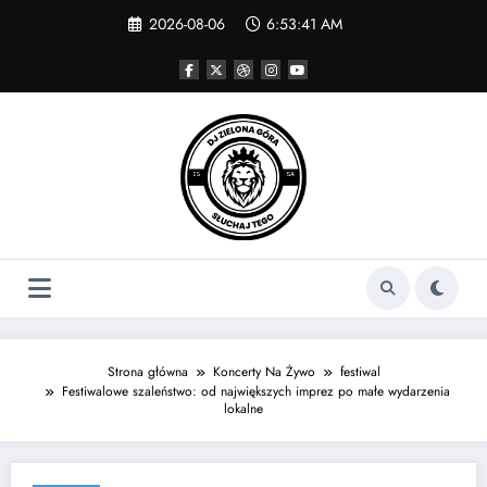
Skip
2026-08-06
6:53:41 AM
to
content
Strona główna
Koncerty Na Żywo
festiwal
Festiwalowe szaleństwo: od największych imprez po małe wydarzenia
lokalne