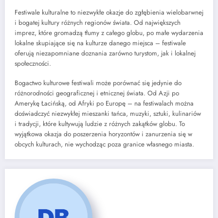
Festiwale kulturalne to niezwykłe okazje do zgłębienia wielobarwnej
i bogatej kultury różnych regionów świata. Od największych
imprez, które gromadzą tłumy z całego globu, po małe wydarzenia
lokalne skupiające się na kulturze danego miejsca – festiwale
oferują niezapomniane doznania zarówno turystom, jak i lokalnej
społeczności.
Bogactwo kulturowe festiwali może porównać się jedynie do
różnorodności geograficznej i etnicznej świata. Od Azji po
Amerykę Łacińską, od Afryki po Europę – na festiwalach można
doświadczyć niezwykłej mieszanki tańca, muzyki, sztuki, kulinariów
i tradycji, które kultywują ludzie z różnych zakątków globu. To
wyjątkowa okazja do poszerzenia horyzontów i zanurzenia się w
obcych kulturach, nie wychodząc poza granice własnego miasta.