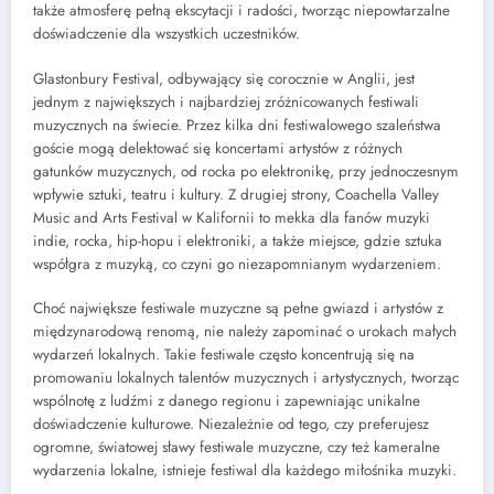
także atmosferę pełną ekscytacji i radości, tworząc niepowtarzalne
doświadczenie dla wszystkich uczestników.
Glastonbury Festival, odbywający się corocznie w Anglii, jest
jednym z największych i najbardziej zróżnicowanych festiwali
muzycznych na świecie. Przez kilka dni festiwalowego szaleństwa
goście mogą delektować się koncertami artystów z różnych
gatunków muzycznych, od rocka po elektronikę, przy jednoczesnym
wpływie sztuki, teatru i kultury. Z drugiej strony, Coachella Valley
Music and Arts Festival w Kalifornii to mekka dla fanów muzyki
indie, rocka, hip-hopu i elektroniki, a także miejsce, gdzie sztuka
współgra z muzyką, co czyni go niezapomnianym wydarzeniem.
Choć największe festiwale muzyczne są pełne gwiazd i artystów z
międzynarodową renomą, nie należy zapominać o urokach małych
wydarzeń lokalnych. Takie festiwale często koncentrują się na
promowaniu lokalnych talentów muzycznych i artystycznych, tworząc
wspólnotę z ludźmi z danego regionu i zapewniając unikalne
doświadczenie kulturowe. Niezależnie od tego, czy preferujesz
ogromne, światowej sławy festiwale muzyczne, czy też kameralne
wydarzenia lokalne, istnieje festiwal dla każdego miłośnika muzyki.