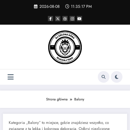
Skip
2026-08-08
11:35:17 PM
to
content
Strona główna
Balony
Kategoria „Balony” to miejsce, gdzie znajdziesz wszystko, co
związane z tą lekką i kolorową dekoracją. Odkryj niezliczone