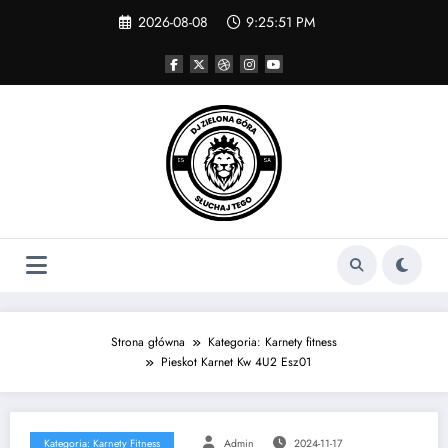
Skip
2026-08-08
9:25:51 PM
to
content
Strona główna
Kategoria: Karnety fitness
Pieskot Karnet Kw 4U2 Esz01
Kategoria: Karnety Fitness
Admin
2024-11-17