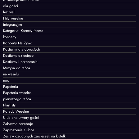
dla gości
festiwal
Hity weselne
integracyjne
Kategoria: Karnety fitness
koncerty
Koncerty Na Żywo
Kostiumy dla dorosłych
Kostiumy dziecięce
Kostiumy i przebrania
Muzyka do tańca
na weselu
noc
Papeteria
Papeteria weselna
pierwszego tańca
Playlisty
Porady Weselne
Ulubione utwory gości
Zabawne przeboje
Zaproszenia ślubne
Zestaw ozdobnych zawieszek na butelki.