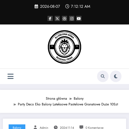
Skip
2026-08-07
7:12:13 AM
to
content
Strona główna
Balony
Party Deco Eko Balony Lateksowe Pastelowe Granatowe Duże 10Szt
Balony
Admin
2024-11-14
0 Komentarze