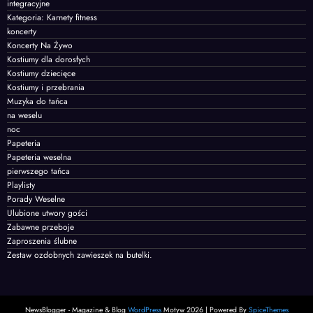
integracyjne
Kategoria: Karnety fitness
koncerty
Koncerty Na Żywo
Kostiumy dla dorosłych
Kostiumy dziecięce
Kostiumy i przebrania
Muzyka do tańca
na weselu
noc
Papeteria
Papeteria weselna
pierwszego tańca
Playlisty
Porady Weselne
Ulubione utwory gości
Zabawne przeboje
Zaproszenia ślubne
Zestaw ozdobnych zawieszek na butelki.
NewsBlogger - Magazine & Blog
WordPress
Motyw 2026 | Powered By
SpiceThemes