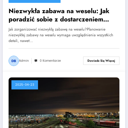
Niezwykła zabawa na weselu: Jak
poradzić sobie z dostarczeniem
szamba betonowego 30m3?
Jak zorganizować niezwykłą zabawę na weselu?Planowanie
niezwykłej zabawy na weselu wymaga uwzględnienia wszystkich
detali, nawet…
Admin
0 Komentarze
Dowiedz Się Więcej
2025-04-23