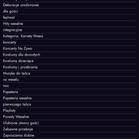
Dekoracje urodzinowe
dla gości
festiwal
Hity weselne
integracyjne
Kategoria: Karnety fitness
koncerty
Koncerty Na Żywo
Kostiumy dla dorosłych
Kostiumy dziecięce
Kostiumy i przebrania
Muzyka do tańca
na weselu
noc
Papeteria
Papeteria weselna
pierwszego tańca
Playlisty
Porady Weselne
Ulubione utwory gości
Zabawne przeboje
Zaproszenia ślubne