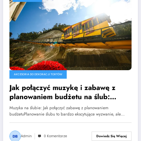
AKCESORIA DO DEKORACJI TORTÓW
Jak połączyć muzykę i zabawę z
planowaniem budżetu na ślub:
Praktyczne porady z księgowością
Muzyka na ślubie: Jak połączyć zabawę z planowaniem
budżetuPlanowanie ślubu to bardzo ekscytujące wyzwanie, ale…
Admin
0 Komentarze
Dowiedz Się Więcej