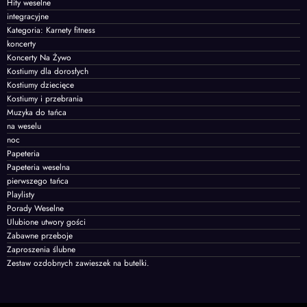
Hity weselne
integracyjne
Kategoria: Karnety fitness
koncerty
Koncerty Na Żywo
Kostiumy dla dorosłych
Kostiumy dziecięce
Kostiumy i przebrania
Muzyka do tańca
na weselu
noc
Papeteria
Papeteria weselna
pierwszego tańca
Playlisty
Porady Weselne
Ulubione utwory gości
Zabawne przeboje
Zaproszenia ślubne
Zestaw ozdobnych zawieszek na butelki.