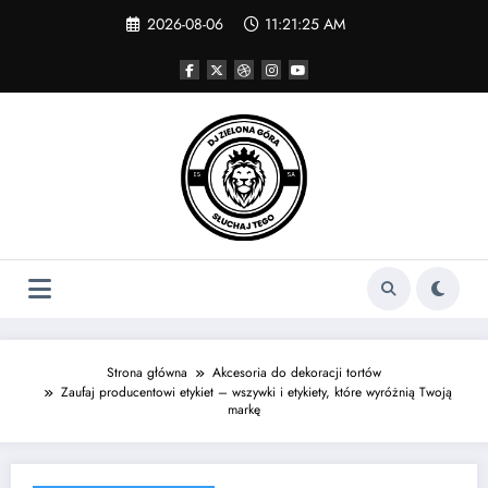
Skip
2026-08-06
11:21:25 AM
to
content
Strona główna
Akcesoria do dekoracji tortów
Zaufaj producentowi etykiet – wszywki i etykiety, które wyróżnią Twoją
markę