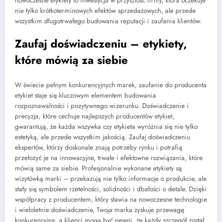
nowoczesne etykiety to inwestycja w przyszłość firmy, która oczekuje
nie tylko krótkoterminowych efektów sprzedażowych, ale przede
wszystkim długotrwałego budowania reputacji i zaufania klientów.
Zaufaj doświadczeniu – etykiety,
które mówią za siebie
W świecie pełnym konkurencyjnych marek, zaufanie do producenta
etykiet staje się kluczowym elementem budowania
rozpoznawalności i pozytywnego wizerunku. Doświadczenie i
precyzja, które cechuje najlepszych producentów etykiet,
gwarantują, że każda wszywka czy etykieta wyróżnia się nie tylko
estetyką, ale przede wszystkim jakością. Zaufaj doświadczeniu
ekspertów, którzy doskonale znają potrzeby rynku i potrafią
przełożyć je na innowacyjne, trwałe i efektowne rozwiązania, które
mówią same za siebie. Profesjonalnie wykonane etykiety są
wizytówką marki – przekazują nie tylko informacje o produkcie, ale
stały się symbolem rzetelności, solidności i dbałości o detale. Dzięki
współpracy z producentem, który stawia na nowoczesne technologie
i wieloletnie doświadczenie, Twoja marka zyskuje przewagę
konkurencyjną, a klienci mogą być pewni, że każdy szczegół został