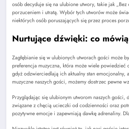
osób decyduje się na ulubione utwory, takie jak „Bez
porzuceniem i utratą. Wybór tych utworów może świa
niektórych osób poruszających się przez proces porz
Nurtujące dźwięki: co mówią
Zagłębianie się w ulubionych utworach gości może by
preferencja muzyczna, która może wiele powiedzieć o
gdyż odzwierciedlają ich aktualny stan emocjonalny, 
muzyczne naszych gości, możemy dostrzec pewne wzor
Przyglądając się ulubionym utworom naszych gości, do
związane z chęcią ucieczki od codzienności oraz pot
pozytywne emocje i zapewniają dawkę adrenaliny. Dla
Niezwykle istotne jest również to, jak nasi goście int