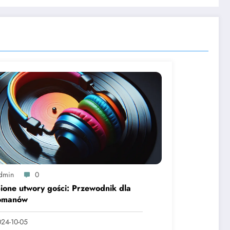
dmin
0
ione utwory gości: Przewodnik dla
omanów
24-10-05