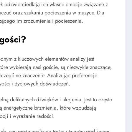
nek odzwierciedlają ich własne emocje związane z
uczuć oraz szukaniu pocieszenia w muzyce. Dla
zącego im zrozumienia i pocieszenia.
gości?
ednym z kluczowych elementów analizy jest
óre wybierają nasi goście, są niezwykle znaczące,
zczególne znaczenie. Analizując preferencje
wości i życiowych doświadczeń.
ną delikatnych dźwięków i ukojenia. Jest to często
ją energetyczne brzmienia, które wzbudzają
cji i wyrażanie radości.
cjach, czy może analizują treści utworów pod kątem