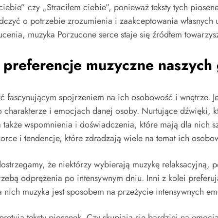
 ciebie” czy „Straciłem ciebie”, ponieważ teksty tych piose
dczyć o potrzebie zrozumienia i zaakceptowania własnych 
ucenia, muzyka Porzucone serce staje się źródłem towarzys
 preferencje muzyczne naszych 
ć fascynującym spojrzeniem na ich osobowość i wnętrze. J
 charakterze i emocjach danej osoby. Nurtujące dźwięki, kt
a także wspomnienia i doświadczenia, które mają dla nich s
ce i tendencje, które zdradzają wiele na temat ich osobo
strzegamy, że niektórzy wybierają muzykę relaksacyjną, peł
rzebą odprężenia po intensywnym dniu. Inni z kolei preferu
 nich muzyka jest sposobem na przeżycie intensywnych emo
erpretują teksty piosenek. Czy skupiają się bardziej na emo