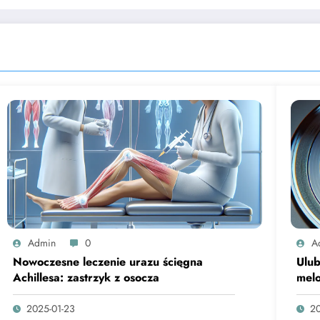
Admin
0
A
Nowoczesne leczenie urazu ścięgna
Ulub
Achillesa: zastrzyk z osocza
mel
2025-01-23
20