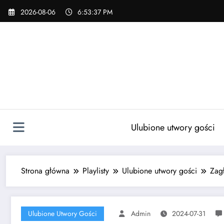
Skip
2026-08-06
6:53:39 PM
to
content
Ulubione utwory gości
Strona główna
Playlisty
Ulubione utwory gości
Zag
Ulubione Utwory Gości
Admin
2024-07-31