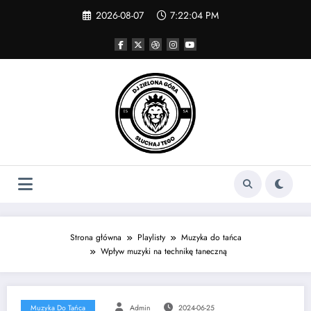
Skip
2026-08-07
7:22:04 PM
to
content
Strona główna
Playlisty
Muzyka do tańca
Wpływ muzyki na technikę taneczną
Muzyka Do Tańca
Admin
2024-06-25