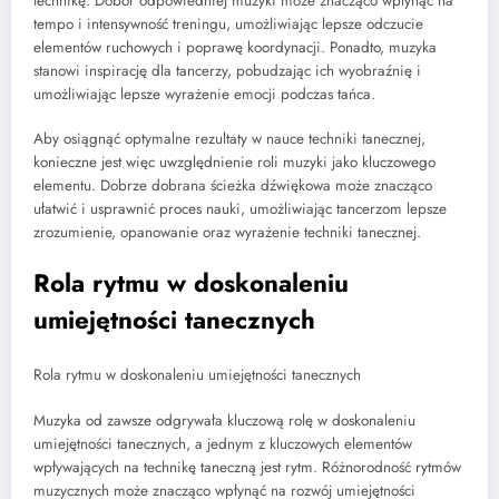
technikę. Dobór odpowiedniej muzyki może znacząco wpłynąć na
tempo i intensywność treningu, umożliwiając lepsze odczucie
elementów ruchowych i poprawę koordynacji. Ponadto, muzyka
stanowi inspirację dla tancerzy, pobudzając ich wyobraźnię i
umożliwiając lepsze wyrażenie emocji podczas tańca.
Aby osiągnąć optymalne rezultaty w nauce techniki tanecznej,
konieczne jest więc uwzględnienie roli muzyki jako kluczowego
elementu. Dobrze dobrana ścieżka dźwiękowa może znacząco
ułatwić i usprawnić proces nauki, umożliwiając tancerzom lepsze
zrozumienie, opanowanie oraz wyrażenie techniki tanecznej.
Rola rytmu w doskonaleniu
umiejętności tanecznych
Rola rytmu w doskonaleniu umiejętności tanecznych
Muzyka od zawsze odgrywała kluczową rolę w doskonaleniu
umiejętności tanecznych, a jednym z kluczowych elementów
wpływających na technikę taneczną jest rytm. Różnorodność rytmów
muzycznych może znacząco wpłynąć na rozwój umiejętności