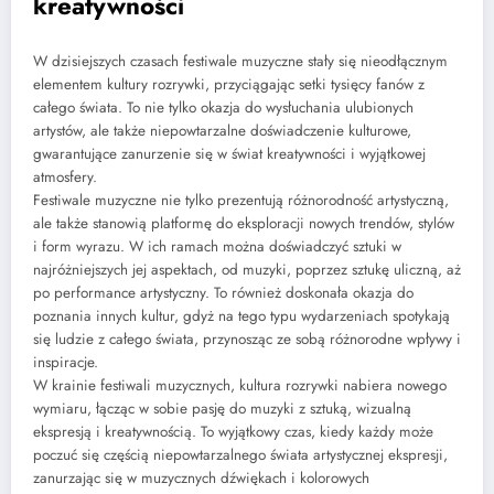
kreatywności
W dzisiejszych czasach festiwale muzyczne stały się nieodłącznym
elementem kultury rozrywki, przyciągając setki tysięcy fanów z
całego świata. To nie tylko okazja do wysłuchania ulubionych
artystów, ale także niepowtarzalne doświadczenie kulturowe,
gwarantujące zanurzenie się w świat kreatywności i wyjątkowej
atmosfery.
Festiwale muzyczne nie tylko prezentują różnorodność artystyczną,
ale także stanowią platformę do eksploracji nowych trendów, stylów
i form wyrazu. W ich ramach można doświadczyć sztuki w
najróżniejszych jej aspektach, od muzyki, poprzez sztukę uliczną, aż
po performance artystyczny. To również doskonała okazja do
poznania innych kultur, gdyż na tego typu wydarzeniach spotykają
się ludzie z całego świata, przynosząc ze sobą różnorodne wpływy i
inspiracje.
W krainie festiwali muzycznych, kultura rozrywki nabiera nowego
wymiaru, łącząc w sobie pasję do muzyki z sztuką, wizualną
ekspresją i kreatywnością. To wyjątkowy czas, kiedy każdy może
poczuć się częścią niepowtarzalnego świata artystycznej ekspresji,
zanurzając się w muzycznych dźwiękach i kolorowych