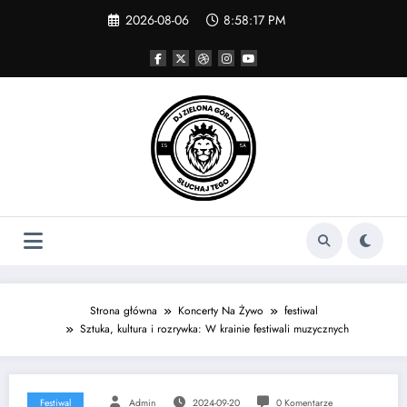
Skip
2026-08-06
8:58:17 PM
to
content
Strona główna
Koncerty Na Żywo
festiwal
Sztuka, kultura i rozrywka: W krainie festiwali muzycznych
Festiwal
Admin
2024-09-20
0 Komentarze