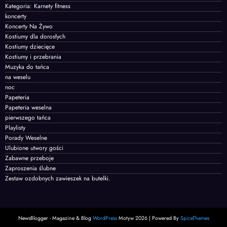
Kategoria: Karnety fitness
koncerty
Koncerty Na Żywo
Kostiumy dla dorosłych
Kostiumy dziecięce
Kostiumy i przebrania
Muzyka do tańca
na weselu
noc
Papeteria
Papeteria weselna
pierwszego tańca
Playlisty
Porady Weselne
Ulubione utwory gości
Zabawne przeboje
Zaproszenia ślubne
Zestaw ozdobnych zawieszek na butelki.
NewsBlogger - Magazine & Blog
WordPress
Motyw 2026 | Powered By
SpiceThemes