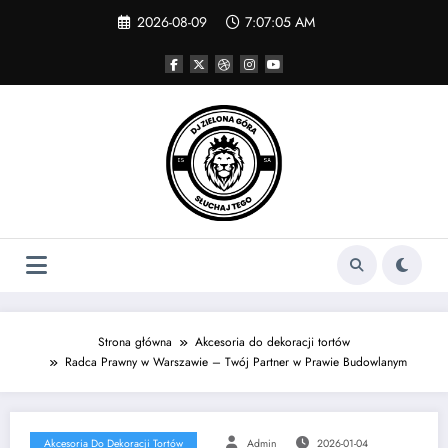
Skip
2026-08-09
7:07:05 AM
to
content
Strona główna
Akcesoria do dekoracji tortów
Radca Prawny w Warszawie – Twój Partner w Prawie Budowlanym
Akcesoria Do Dekoracji Tortów
Admin
2026-01-04