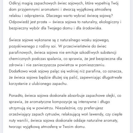
Odkryj magię zapachowych świec sojowych, które wypełnią Twój
dom przyjemnymi aromatami i stworzą wyjątkową atmosferę
relaksu i odprężenia. Dlaczego warto wybrać świecę sojową?
Odpowiedź jest prosta – świeca sojowa to naturalny, ekologiczny i
bezpieczny wybór dla Twojego domu i dla środowiska.
Świece sojowe wykonane są z naturalnego wosku sojowego,
pozyskiwanego z rośliny soi. W przeciwieństwie do świec
parafinowych, świeca sojowa nie emituje szkodliwych substancji
chemicznych podczas spalania, co sprawia, że jest bezpieczna dla
zdrowia i nie zanieczyszcza powietrza w pomieszczeniu.
Dodatkowo wosk sojowy paląc się wolniej niż parafina, co oznacza,
że świeca sojowa będzie dłużej się palić, zapewniając długotrwałe
korzystanie z ulubionego zapachu.
Ponadto, świeca sojowa doskonale absorbuje zapachowe olejki, co
sprawia, że aromatyczne kompozycje są intensywne i długo
utrzymują się w powietrzu. Niezależnie, czy preferujesz
orzeźwiający zapach cytrusów, relaksującą woń lawendy, czy ciepłe
nuty wanilii, świeca sojowa doskonale oddaje naturalne aromaty,
tworząc wyjątkową atmosferę w Twoim domu.