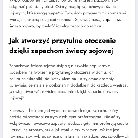
Wybór odpowiednich zapachów do relaksu jest kluczowy, aby
osiągnąć pożądany efekt. Odkryj magię zapachowych świec
sojowych, które mogą wypełnić Twój dom przyjemnymi aromatami,
tworząc spokojną oazę codzienności. Sprawdź naszą
zapachowa
świeca sojowa
, by znaleźć idealny zapach do relaksu.
Jak stworzyć przytulne otoczenie
dzięki zapachom świecy sojowej
Zapachowe świece sojowe stały się niezwykle popularnym
sposobem na tworzenie przytulnego otoczenia w domu. Ich
naturalne składniki, delikatny płomień i przyjemne aromaty
sprawiają, że stają się doskonałym dodatkiem do każdego wnętrza.
Jak więc stworzyć przytulne otoczenie dzięki zapachom świecy
sojowej?
Pierwszym krokiem jest wybór odpowiedniego zapachu, który
będzie odpowiadał naszym osobistym preferencjom. Niektórzy
wolą świeże i owocowe zapachy, podczas gdy inni preferują ciepłe
i przytulne aromaty, takie jak wanilia czy cynamon. Ważne jest
również, aby wybrać świecę o naturalnym składzie, bez szkodliwych