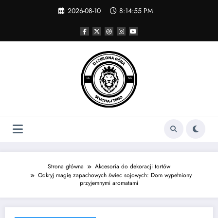
Skip
2026-08-10
8:14:55 PM
to
content
Strona główna
Akcesoria do dekoracji tortów
Odkryj magię zapachowych świec sojowych: Dom wypełniony
przyjemnymi aromatami