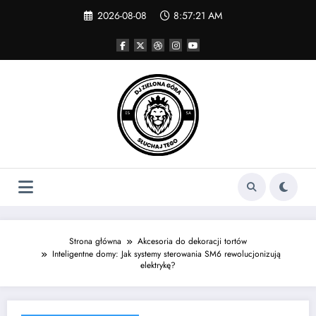
Skip
2026-08-08
8:57:21 AM
to
content
Strona główna
Akcesoria do dekoracji tortów
Inteligentne domy: Jak systemy sterowania SM6 rewolucjonizują
elektrykę?