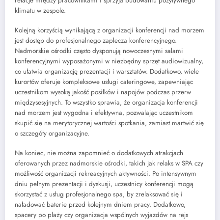
relacje między pracownikami i sprzyja budowaniu pozytywnego
klimatu w zespole.
Kolejną korzyścią wynikającą z organizacji konferencji nad morzem
jest dostęp do profesjonalnego zaplecza konferencyjnego.
Nadmorskie ośrodki często dysponują nowoczesnymi salami
konferencyjnymi wyposażonymi w niezbędny sprzęt audiowizualny,
co ułatwia organizację prezentacji i warsztatów. Dodatkowo, wiele
kurortów oferuje kompleksowe usługi cateringowe, zapewniając
uczestnikom wysoką jakość posiłków i napojów podczas przerw
międzysesyjnych. To wszystko sprawia, że organizacja konferencji
nad morzem jest wygodna i efektywna, pozwalając uczestnikom
skupić się na merytorycznej wartości spotkania, zamiast martwić się
o szczegóły organizacyjne.
Na koniec, nie można zapomnieć o dodatkowych atrakcjach
oferowanych przez nadmorskie ośrodki, takich jak relaks w SPA czy
możliwość organizacji rekreacyjnych aktywności. Po intensywnym
dniu pełnym prezentacji i dyskusji, uczestnicy konferencji mogą
skorzystać z usług profesjonalnego spa, by zrelaksować się i
naładować baterie przed kolejnym dniem pracy. Dodatkowo,
spacery po plaży czy organizacja wspólnych wyjazdów na rejs