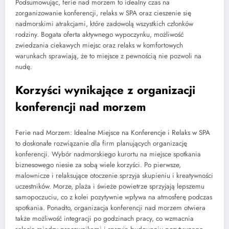
Podsumowując, ferie nad morzem to idealny czas na
zorganizowanie konferencji, relaks w SPA oraz cieszenie się
nadmorskimi atrakcjami, które zadowolą wszystkich członków
rodziny. Bogata oferta aktywnego wypoczynku, możliwość
zwiedzania ciekawych miejsc oraz relaks w komfortowych
warunkach sprawiają, że to miejsce z pewnością nie pozwoli na
nudę.
Korzyści wynikające z organizacji
konferencji nad morzem
Ferie nad Morzem: Idealne Miejsce na Konferencje i Relaks w SPA
to doskonałe rozwiązanie dla firm planujących organizację
konferencji. Wybór nadmorskiego kurortu na miejsce spotkania
biznesowego niesie za sobą wiele korzyści. Po pierwsze,
malownicze i relaksujące otoczenie sprzyja skupieniu i kreatywności
uczestników. Morze, plaża i świeże powietrze sprzyjają lepszemu
samopoczuciu, co z kolei pozytywnie wpływa na atmosferę podczas
spotkania. Ponadto, organizacja konferencji nad morzem otwiera
także możliwość integracji po godzinach pracy, co wzmacnia