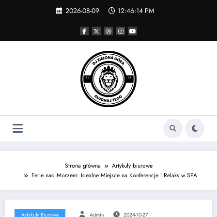
Skip
2026-08-09
12:46:15 PM
to
content
Strona główna
Artykuły biurowe
Ferie nad Morzem: Idealne Miejsce na Konferencje i Relaks w SPA
Artykuły Biurowe
Admin
2024-10-27