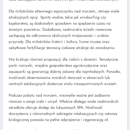
Dla miłośników aktywnego wypoczynku nad morzem, istnieje wiele
atrakcyjnych opcji. Sporty wodne, takie jak windsurfing czy
kajakarstwo, są doskonałym sposobem na spędzenie czasu na
świeżym powietrzu. Dodatkowo, nadmorskie ścieżki rowerowe
zachęcają do odkrywania okolicznych miejscowości i uroków
przyrody. Dla miłośników historii i kultury, liczne muzea oraz
zabytkowe fortyfikacje stanowią ciekawe atrakcje do zwiedzania.
Nie brakuje również propozycji dla rodzin z dziećmi. Tematyczne
parki rozrywki, wiejskie gospodarstwa agroturystyczne oraz
aquaparki są gwarancją dobrej zabawy dla najmłodszych. Ponadto,
możliwość obserwowania morskich stworzeń w akwariach lub
centrach edukacyjnych dostarcza wielu niezapomnianych wrażeń.
Podczas pobytu nad morzem, niezwykle ważne jest zadbanie
również o swoje ciało i umysł. Właśnie dlatego wiele nadmorskich
ośrodków oferuje dostęp do luksusowych SPA. Możliwość
skorzystania z różnorodnych zabiegów relaksacyjnych czy odnowy
biologicznej pozwala na pełne odprężenie i regenerację sił.