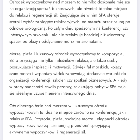
Ośrodek wypoczynkowy nad morzem to nie tylko doskonałe miejsce
na organizację spotkań biznesowych, ale również idealne miejsce
do relaksu i regeneracji sił. Znajdujące się w nim SPA oferuje
szeroki wybór zabiegów relaksacyjnych, od masażu przez saunę po
odnowę biologiczną. Po całym dniu spędzonym na konferencji czy
intensywnym szkoleniu, nic nie zrelaksuje bardziej niż wieczorny
spacer po plaży i oddychanie morskimi aromatami.
Morze, plaża i luksusowy ośrodek wypoczynkowy to kompozycja,
która przyciąga nie tylko miłośników relaksu, ale także osoby
poszukujące inspiracji i motywacji. Dźwięk fal morskich, kojący
szum morza i wspaniały widok zapewniają doskonałe warunki do
organizacji konferencji, szkoleń czy spotkań biznesowych. A kiedy
w pracy nadchodzi chwila przerwy, relaksujący pobyt w SPA staje
się idealnym uzupełnieniem intensywnego dnia.
Oto dlaczego ferie nad morzem w luksusowym ośrodku
wypoczynkowym to idealne miejsce zarówno na konferencje, jak i
relaks w SPA. Przyroda, plaża, spokojne morze i elegancki ośrodek
wypoczynkowy tworzą harmonijną przestrzeń sprzyjającą
aktywnemu wypoczynkowi i regeneracji sił.