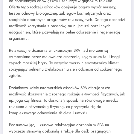
od codziennych obowiązków i zanurzyć w głębokim relaksie.
Oferta tego rodzaju ośrodków obejmuje bogaty wybór masaży,
terapii odnowy biologicznej, zabiegów kosmetycznych oraz
specjalnie dobranych programów relaksacyjnych. Do tego dochodzi
możliwość korzystania z basenów, saun, jacuzzi oraz innych
udogodnień, które pozwalają na pełne odprężenie i regenerację
organizmu.
Relaksacyjne doznania w luksusowym SPA nad morzem są
wzmocnione przez malownicze otoczenie, kojący szum fal i błogi
zapach morskiej bryzy. To wszystko tworzy niepowtarzalny klimat
sprzyjający pełnemu zrelaksowaniu się i odcięciu od codziennego
zgiełku.
Dodatkowo, wiele nadmorskich ośrodków SPA oferuje także
możliwość skorzystania z różnego rodzaju aktywności fizycznych, jak
np. joga czy fitness. To doskonały sposób na równowagę między
relaksem a aktywnością fizyczną, co przyczynia się do
kompleksowego odnowienia sił ciała i umysłu.
Podsumowując, luksusowe relaksacyjne doznania w SPA na
wybrzeżu stanowią doskonałą atrakcję dla osób pragnących