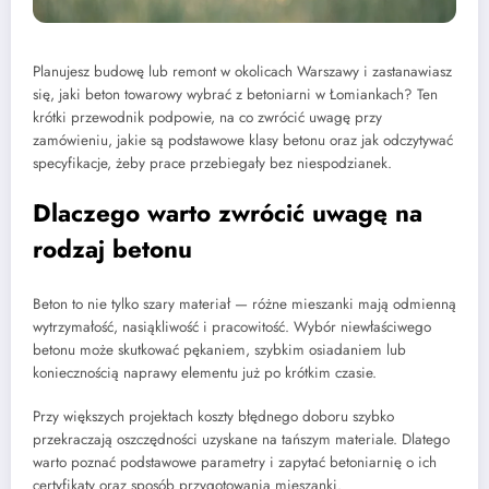
Planujesz budowę lub remont w okolicach Warszawy i zastanawiasz
się, jaki beton towarowy wybrać z betoniarni w Łomiankach? Ten
krótki przewodnik podpowie, na co zwrócić uwagę przy
zamówieniu, jakie są podstawowe klasy betonu oraz jak odczytywać
specyfikacje, żeby prace przebiegały bez niespodzianek.
Dlaczego warto zwrócić uwagę na
rodzaj betonu
Beton to nie tylko szary materiał — różne mieszanki mają odmienną
wytrzymałość, nasiąkliwość i pracowitość. Wybór niewłaściwego
betonu może skutkować pękaniem, szybkim osiadaniem lub
koniecznością naprawy elementu już po krótkim czasie.
Przy większych projektach koszty błędnego doboru szybko
przekraczają oszczędności uzyskane na tańszym materiale. Dlatego
warto poznać podstawowe parametry i zapytać betoniarnię o ich
certyfikaty oraz sposób przygotowania mieszanki.