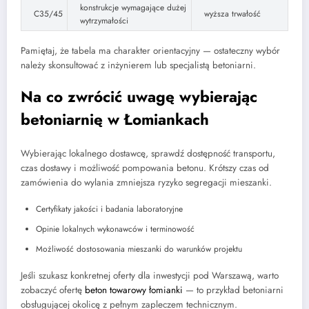
konstrukcje wymagające dużej
C35/45
wyższa trwałość
wytrzymałości
Pamiętaj, że tabela ma charakter orientacyjny — ostateczny wybór
należy skonsultować z inżynierem lub specjalistą betoniarni.
Na co zwrócić uwagę wybierając
betoniarnię w Łomiankach
Wybierając lokalnego dostawcę, sprawdź dostępność transportu,
czas dostawy i możliwość pompowania betonu. Krótszy czas od
zamówienia do wylania zmniejsza ryzyko segregacji mieszanki.
Certyfikaty jakości i badania laboratoryjne
Opinie lokalnych wykonawców i terminowość
Możliwość dostosowania mieszanki do warunków projektu
Jeśli szukasz konkretnej oferty dla inwestycji pod Warszawą, warto
zobaczyć ofertę
beton towarowy łomianki
— to przykład betoniarni
obsługującej okolicę z pełnym zapleczem technicznym.