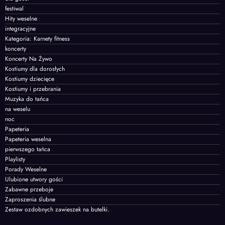
festiwal
Hity weselne
integracyjne
Kategoria: Karnety fitness
koncerty
Koncerty Na Żywo
Kostiumy dla dorosłych
Kostiumy dziecięce
Kostiumy i przebrania
Muzyka do tańca
na weselu
noc
Papeteria
Papeteria weselna
pierwszego tańca
Playlisty
Porady Weselne
Ulubione utwory gości
Zabawne przeboje
Zaproszenia ślubne
Zestaw ozdobnych zawieszek na butelki.