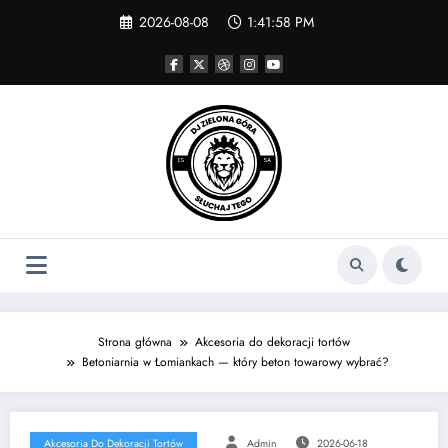
Skip
2026-08-08
1:41:58 PM
to
content
Strona główna
Akcesoria do dekoracji tortów
Betoniarnia w Łomiankach — który beton towarowy wybrać?
Akcesoria Do Dekoracji Tortów
Admin
2026-06-18