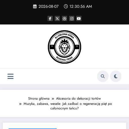
Skip
2026-08-07
12:30:56 AM
to
content
Strona główna
Akcesoria do dekoracji tortów
Muzyka, zabawa, wesele: Jak zadbać o regenerację pięt po
całonocnym tańcu?