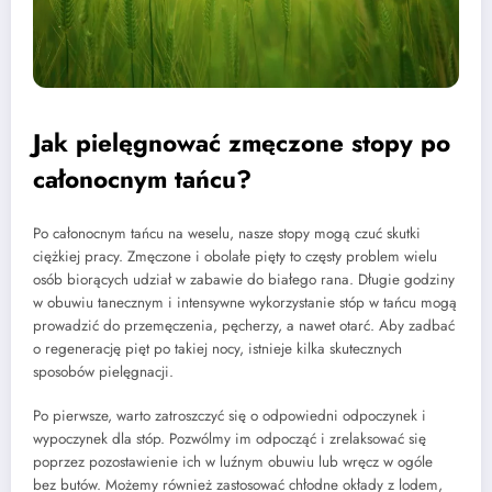
Jak pielęgnować zmęczone stopy po
całonocnym tańcu?
Po całonocnym tańcu na weselu, nasze stopy mogą czuć skutki
ciężkiej pracy. Zmęczone i obolałe pięty to częsty problem wielu
osób biorących udział w zabawie do białego rana. Długie godziny
w obuwiu tanecznym i intensywne wykorzystanie stóp w tańcu mogą
prowadzić do przemęczenia, pęcherzy, a nawet otarć. Aby zadbać
o regenerację pięt po takiej nocy, istnieje kilka skutecznych
sposobów pielęgnacji.
Po pierwsze, warto zatroszczyć się o odpowiedni odpoczynek i
wypoczynek dla stóp. Pozwólmy im odpocząć i zrelaksować się
poprzez pozostawienie ich w luźnym obuwiu lub wręcz w ogóle
bez butów. Możemy również zastosować chłodne okłady z lodem,