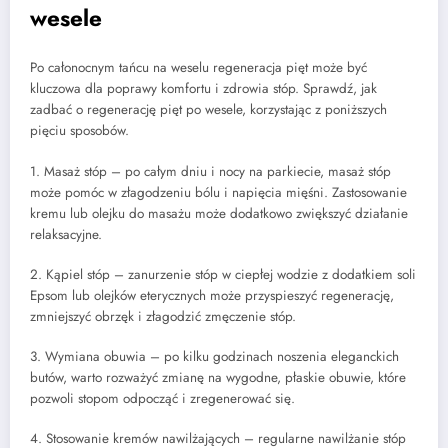
wesele
Po całonocnym tańcu na weselu regeneracja pięt może być
kluczowa dla poprawy komfortu i zdrowia stóp. Sprawdź, jak
zadbać o regenerację pięt po wesele, korzystając z poniższych
pięciu sposobów.
1. Masaż stóp – po całym dniu i nocy na parkiecie, masaż stóp
może pomóc w złagodzeniu bólu i napięcia mięśni. Zastosowanie
kremu lub olejku do masażu może dodatkowo zwiększyć działanie
relaksacyjne.
2. Kąpiel stóp – zanurzenie stóp w ciepłej wodzie z dodatkiem soli
Epsom lub olejków eterycznych może przyspieszyć regenerację,
zmniejszyć obrzęk i złagodzić zmęczenie stóp.
3. Wymiana obuwia – po kilku godzinach noszenia eleganckich
butów, warto rozważyć zmianę na wygodne, płaskie obuwie, które
pozwoli stopom odpocząć i zregenerować się.
4. Stosowanie kremów nawilżających – regularne nawilżanie stóp